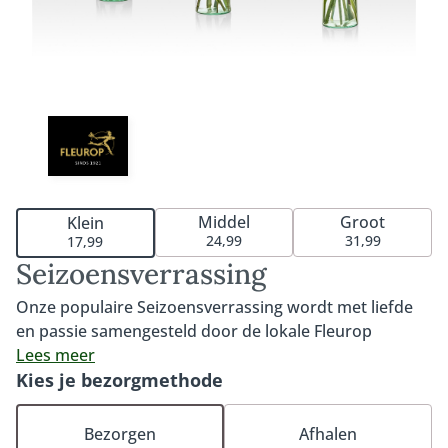
Middel
Groot
Klein
24,99
31,99
17,99
Seizoensverrassing
Onze populaire Seizoensverrassing wordt met liefde
en passie samengesteld door de lokale Fleurop
bloemist. Met de mooiste bloemen van dit moment
Lees meer
creëert de bloemist een leuk boeket om jezelf of
Kies je bezorgmethode
iemand anders mee te verrassen. De
Seizoensverrassing wisselt elk seizoen en is
Bezorgen
Afhalen