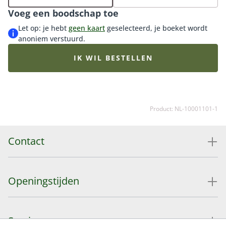
bijpassende vaas erbij en maak de verrassing
Voeg een boodschap toe
compleet.
Let op: je hebt
geen kaart
geselecteerd, je boeket wordt
anoniem verstuurd.
IK WIL BESTELLEN
Product: NL-10001101-1
Contact
Openingstijden
Service