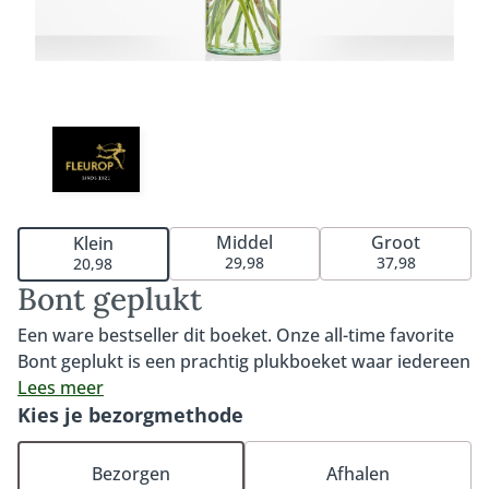
Middel
Groot
Klein
29,98
37,98
20,98
Bont geplukt
Een ware bestseller dit boeket. Onze all-time favorite
Bont geplukt is een prachtig plukboeket waar iedereen
blij van wordt. Bont geplukt kenmerkt zich door de
Lees meer
kleurrijke gerbera, mooie roos en de gele bolletjes
Kies je bezorgmethode
(craspedia). Het perfecte boeket om iemand mee te
verrassen, feliciteren of verwennen. Tip: bestel onze
Bezorgen
Afhalen